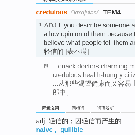
credulous
TEM4
/ˈkrɛdjʊləs/
ADJ
If you describe someone 
1.
a low opinion of them because t
believe what people tell them a
轻信的
[表不满]
...quack doctors charming m
例：
credulous health-hungry citi
...从那些渴望健康而又容
郎中。
同近义词
同根词
词语辨析
adj. 轻信的；因轻信而产生的
naive
,
gullible