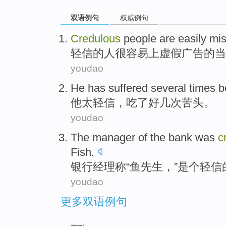
双语例句
权威例句
Credulous
people
are easily
mis
轻信的
人
很
容易上
虚假
广告的当
youdao
He
has
suffered
several
times
b
他
太
轻信，吃了
好几
次
苦头
。
youdao
The
manager
of
the
bank
was
c
Fish
.
银行
经理
称“鱼
先生
，”
是个
轻信
youdao
更多双语例句