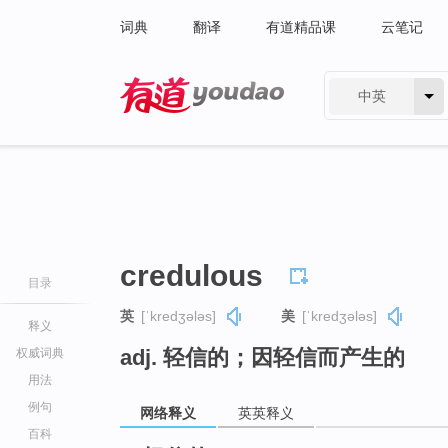
词典
翻译
有道精品课
云笔记
中英
有道 - 网易旗下搜索
credulous
目录
英
[ˈkredʒələs]
美
[ˈkredʒələs]
释义
adj. 轻信的；因轻信而产生的
权威词典
用法
例句
网络释义
英英释义
百科