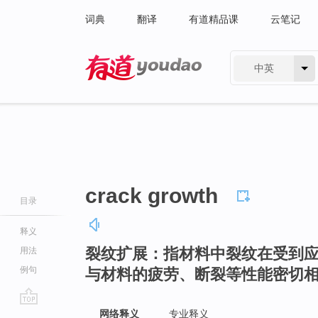
词典
翻译
有道精品课
云笔记
中英
有道 - 网易旗下搜索
crack growth
目录
释义
裂纹扩展：指材料中裂纹在受到
用法
例句
与材料的疲劳、断裂等性能密切
go
网络释义
专业释义