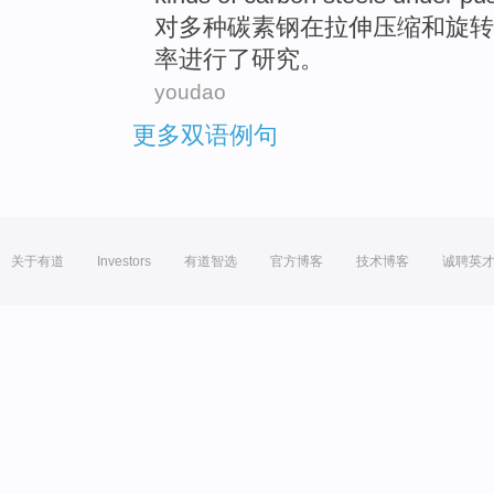
对
多种
碳素钢
在拉伸压缩
和
旋转
率
进行
了
研究
。
youdao
更多双语例句
关于有道
Investors
有道智选
官方博客
技术博客
诚聘英