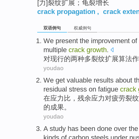
[力]裂纹扩展；龟裂增长
crack propagation
,
crack exte
双语例句
权威例句
We present
the
improvement
of
multiple
crack
growth
.
对
现行
的
两种
多
裂纹
扩展
算法作
youdao
We
get
valuable
results
about t
residual
stress
on
fatigue
crack
在
应力
比
，
残余
应力
对
疲劳
裂纹
的
成果
。
youdao
A
study
has been
done
over
the
kinds
of carbon
steels
under pus