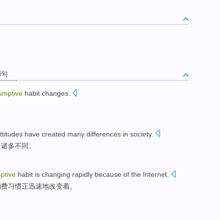
例句
umptive
habit
changes
.
ttitudes
have
created
many
differences
in
society
.
了
诸多
不同
。
ptive
habit
is changing
rapidly
because
of
the Internet
.
消费
习惯
正
迅速地
改变着。