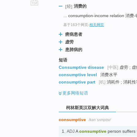
消费的
[经]
go
... consumption-income relation
top
基于163个网页
-
相关网页
痨病患者
虚劳
患肺病的
短语
Consumptive disease
[中医]
虚劳 ; 
consumptive level
消费水平
consumptive part
[机]
消耗件 ; 消耗
更多
网络短语
柯林斯英汉双解大词典
consumptive
/kənˈsʌmptɪv/
1.
ADJ
A
consumptive
person suffer