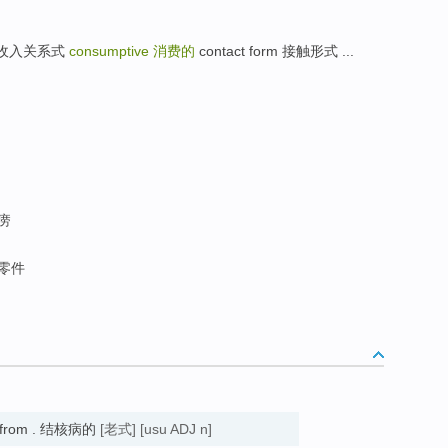
 消费-收入关系式
consumptive
消费的
contact form 接触形式 ...
虚痨
性零件
s from . 结核病的
[老式]
[usu ADJ n]