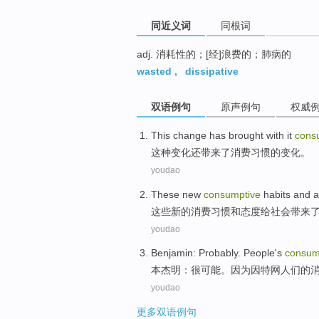
同近义词
同根词
adj. 消耗性的；[经]浪费的；肺病的
wasted
,
dissipative
双语例句
原声例句
权威
This
change
has
brought with
it
cons
这种
变化
还
带来
了
消费
习惯
的
变化
。
youdao
These
new
consumptive
habits
and
a
这些
新的
消费
习惯
和
态度
给
社会
带来
youdao
Benjamin
:
Probably
.
People
's
consum
本杰明
：
很可能
。
因为
因特网
人们
的
youdao
更多双语例句