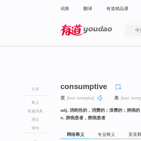
词典
翻译
有道精品课
中
有道 - 网易旗下搜索
consumptive
目录
英
[kənˈsʌmptɪv]
美
[kənˈsʌmp
释义
adj. 消耗性的，消费的；浪费的；肺病
权威词典
n. 肺病患者，痨病患者
用法
例句
网络释义
专业释义
英英