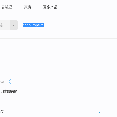
云笔记
惠惠
更多产品
英
tɪv]
的，结核病的
释义