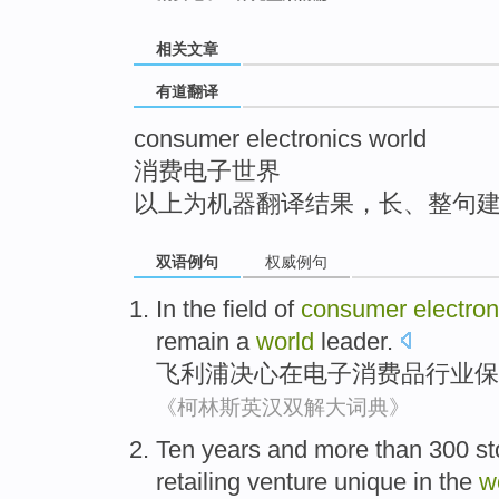
top
相关文章
有道翻译
consumer electronics world
消费电子世界
以上为机器翻译结果，长、整句
双语例句
权威例句
In the
field
of
consumer
electron
remain
a
world
leader
.
飞利浦
决心
在
电子
消费品
行业
保
《柯林斯英汉双解大词典》
Ten
years
and
more than 300
st
retailing
venture unique in
the
w