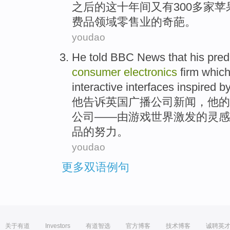
之后
的
这
十
年间
又
有300
多家苹
费品
领域
零售业
的奇葩。
youdao
He
told
BBC
News
that
his
pred
consumer
electronics
firm
whic
interactive
interfaces
inspired
by
他
告诉
英国广播公司
新闻
，
他
的
公司
——
由
游戏
世界
激发
的
灵感
品
的
努力
。
youdao
更多双语例句
关于有道
Investors
有道智选
官方博客
技术博客
诚聘英