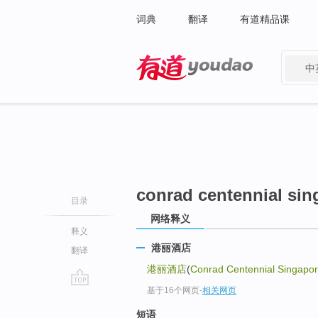
词典
翻译
有道精品课
中
有道 - 网易旗下搜索
conrad centennial sin
目录
网络释义
释义
港丽酒店
翻译
港丽酒店
(
Conrad Centennial Singapor
基于16个网页
-
相关网页
go
top
短语