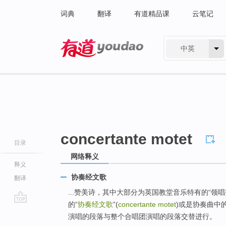
词典
翻译
有道精品课
云笔记
中英
有道 - 网易旗下搜索
concertante motet
目录
网络释义
释义
协奏经文歌
翻译
...赞美诗，其中大部分为英国教堂音乐特有的“领唱赞美
的“
协奏经文歌
”(
concertante motet
)或是协奏曲中的“
go
演唱的段落与整个合唱团演唱的段落交替进行。
top