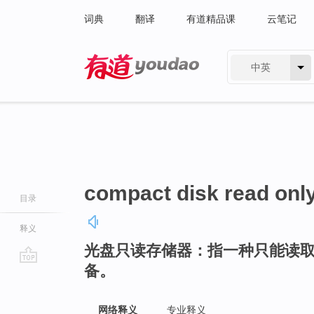
词典
翻译
有道精品课
云笔记
中英
有道 - 网易旗下搜索
compact disk read on
目录
释义
光盘只读存储器：指一种只能读
备。
go
top
网络释义
专业释义