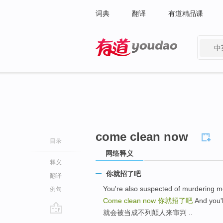
词典
翻译
有道精品课
中
有道 - 网易旗下搜索
come clean now
目录
网络释义
释义
你就招了吧
翻译
You're also suspected of murde
例句
Come clean now
你就招了吧
And you'
就会被当成不列颠人来审判 ..
go