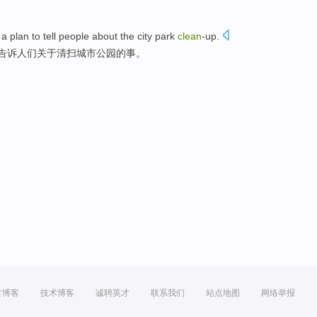
a
plan
to
tell
people
about
the
city
park
clean
-up
.
告诉
人们
关于
清扫
城市
公园
的
事。
方博客
技术博客
诚聘英才
联系我们
站点地图
网络举报