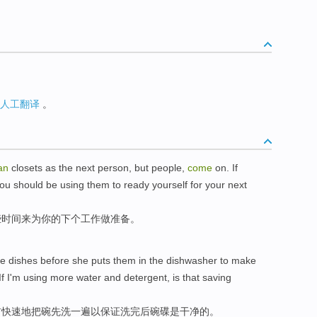
人工翻译
。
an
closets as the
next
person, but people,
come
on.
If
ou
should be
using
them
to ready
yourself for
your
next
些
时间
来
为
你
的
下个
工作
做
准备。
he
dishes
before
she
puts
them in the
dishwasher
to
make
"If I'm using more water and detergent,
is
that saving
前
快速地
把
碗
先
洗
一
遍
以保证
洗
完后
碗碟
是
干净
的。