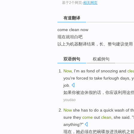
基于2个网页
-
相关网页
top
有道翻译
come clean now
现在就坦白吧
以上为机器翻译结果，长、整句建议使用
双语例句
权威例句
Now
, I'm as fond
of
snoozing and
cle
you
're forced to take furlough
days,
y
job
.
如果
你
被迫
休假的话，你
应该
利用
这
youdao
Now
she
has to
do
a
quick
wash
of t
sure they
come
out
clean
, she said. 
anything?"
现在
，
她
必须
在
把
碗碟
放进洗碗机
之