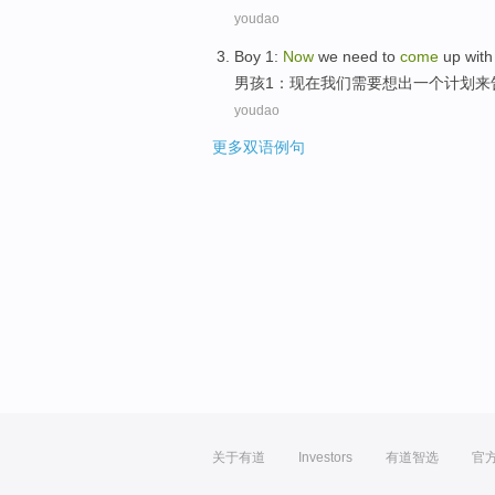
youdao
Boy
1
:
Now
we
need to
come
up with
男孩
1
：
现在
我们
需要
想出
一个
计划
来
youdao
更多双语例句
关于有道
Investors
有道智选
官