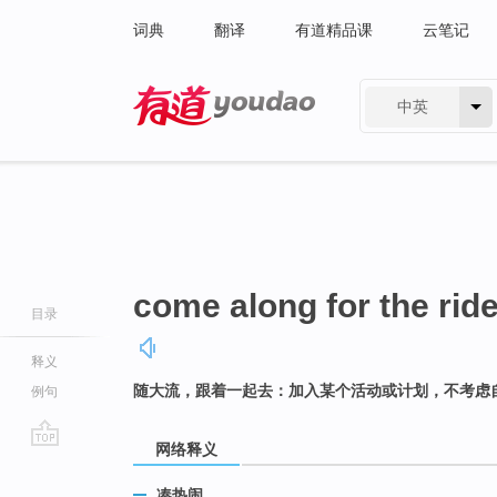
词典
翻译
有道精品课
云笔记
中英
有道 - 网易旗下搜索
come along for the rid
目录
释义
随大流，跟着一起去：加入某个活动或计划，不考虑
例句
网络释义
go
top
凑热闹