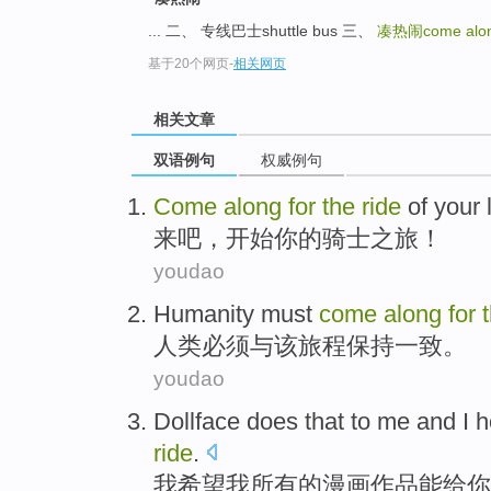
... 二、 专线巴士shuttle bus 三、
凑热闹come along 
基于20个网页
-
相关网页
相关文章
双语例句
权威例句
Come
along
for
the
ride
of
your
l
来吧
，开始
你
的
骑士之
旅
！
youdao
Humanity
must
come
along
for
人类
必须
与
该
旅程保持一致
。
youdao
Dollface
does that to
me
and
I
h
ride
.
我
希望
我
所有
的
漫画
作品能给
你