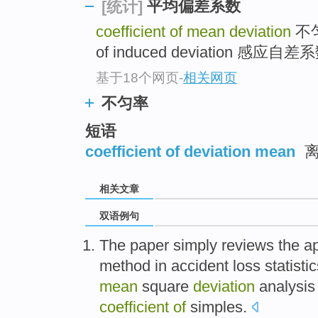
平均偏差系数
[统计]
coefficient of mean deviation
不匀
of induced deviation 感应自差
基于18个网页
-
相关网页
不匀率
短语
coefficient of deviation mean
离
相关文章
双语例句
The paper simply reviews
the
ap
method
in
accident
loss
statisti
mean
square
deviation
analysis
coefficient
of
simples
.