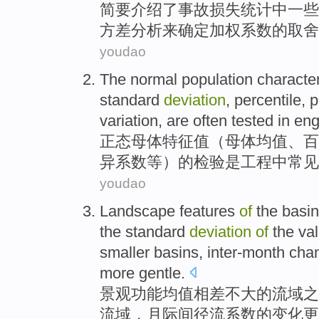
简要
介绍了
事故
损失
统计
中
一些
方差
分析
来
确定
加权
系数
的取舍
youdao
The normal
population
character
standard
deviation
,
percentile
,
p
variation
,
are
often
tested
in
eng
正
态
母体
特征
值（母体
均值
、
百
异
系数
等
）的
检验
是
工程
中
常见
youdao
Landscape
features
of
the
basin
the
standard
deviation
of
the
va
smaller
basins
, inter-month
cha
more
gentle
.
景观
功能
均值
相差
不大
的
流域
之
流域
，月际间
径流
系数
的
变化
更