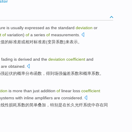
ctor
ure
is usually
expressed as the
standard
deviation
or
t
of
variation
)
of
a series
of
measurements
.
数值
的
标准差
或
相对
标准差(
变异
系数
)来表示。
fading
is derived
and the
deviation
coefficient
and
h
are obtained
.
场强
起伏的
概率
分布
函数
，
得到
场强
偏差
系数
和
概率系数。
tion
is
more than just
addition
of
linear
loss
coefficient
systems
with
inline
amplifiers
are considered.
是
线性
损耗
系数
的简单叠加，
特别是
在
长久
光纤
系统
中存在
同