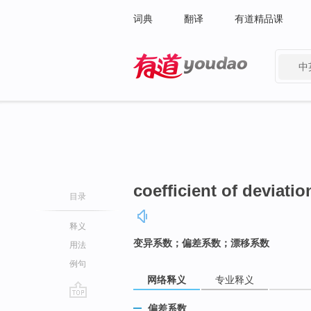
词典
翻译
有道精品课
中
有道 - 网易旗下搜索
coefficient of deviatio
目录
释义
变异系数；偏差系数；漂移系数
用法
例句
网络释义
专业释义
go
偏差系数