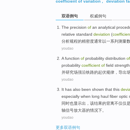
coefficient of variation
,
deviation fa
双语例句
权威例句
The
precision
of
an
analytical
proced
relative
standard
deviation
(
coefficien
分析
规程
的
精密度
通常
以
一系列
测量
youdao
A
function
of
probability
distribution
of
probability
coefficient
of
field
strengt
并研究场强沿铁路
的
起伏规律，
导出
youdao
It
has also been
shown
that
this
devia
especially
when
long haul
fiber optic
同时
也
显示出
，
该
结果
的
背离
不仅仅
轴
信号
放大器
的情况下。
youdao
更多双语例句