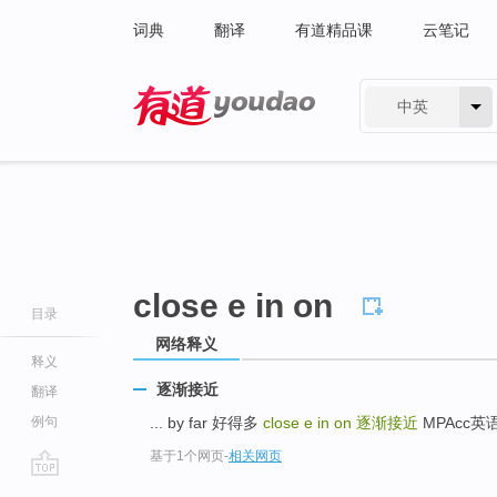
词典
翻译
有道精品课
云笔记
中英
有道 - 网易旗下搜索
close e in on
目录
网络释义
释义
逐渐接近
翻译
例句
... by far 好得多
close e in on
逐渐接近
MPAcc英
基于1个网页
-
相关网页
go