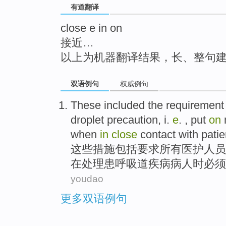
有道翻译
top
close e in on
接近…
以上为机器翻译结果，长、整句
双语例句
权威例句
These
included
the
requirement
droplet
precaution
, i.
e
. ,
put
on
when
in
close
contact
with
patie
这些
措施
包括
要求
所有
医护
人员
在
处理
患
呼吸道疾病
病人
时
必须
youdao
更多双语例句