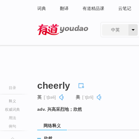
词典
翻译
有道精品课
云笔记
中英
有道 - 网易旗下搜索
cheerly
目录
英
[ˈtʃɪəli]
美
[ˈtʃɪrli]
释义
adv. 兴高采烈地；欣然
权威词典
用法
网络释义
例句
欣然