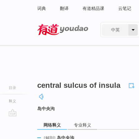
词典
翻译
有道精品课
云笔记
中英
有道 - 网易旗下搜索
central sulcus of insula
目录
释义
岛中央沟
go
网络释义
专业释义
top
岛中央沟
[解剖]