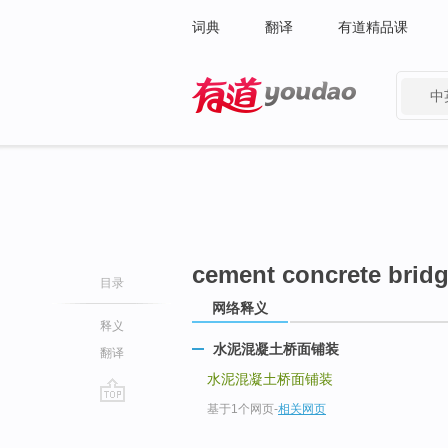
词典
翻译
有道精品课
中
有道 - 网易旗下搜索
cement concrete brid
目录
网络释义
释义
水泥混凝土桥面铺装
翻译
水泥混凝土桥面铺装
基于1个网页
-
相关网页
go
top