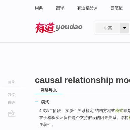
词典
翻译
有道精品课
云笔记
中英
有道 - 网易旗下搜索
causal relationship mo
目录
网络释义
释义
模式
翻译
4.3第二阶段—实质性关系检定 结构方程式
模式
即
在于检验实证资料是否支持假设的因果关系。结构
go
显著性。
top