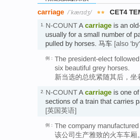
carriage
CET4 TE
/ˈkærɪdʒ/
N-COUNT
A
carriage
is an old
1.
usually for a small number of p
pulled by horses. 马车
[also 'by
The president-elect followe
例：
six beautiful grey horses.
新当选的总统紧随其后，坐
N-COUNT
A
carriage
is one of
2.
sections of a train that carr
[英国英语]
The company manufactured e
例：
该公司生产雅致的火车车厢