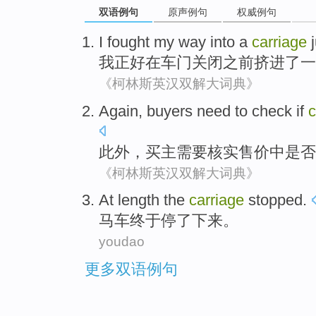
双语例句
原声例句
权威例句
I
fought my way
into
a
carriage
我
正好
在
车门
关闭
之前
挤
进
了一
《柯林斯英汉双解大词典》
Again
,
buyers
need to
check
if
c
此外
，
买主
需要
核实
售价
中
是否
《柯林斯英汉双解大词典》
At
length the
carriage
stopped
.
马车
终于停了下来
。
youdao
更多双语例句