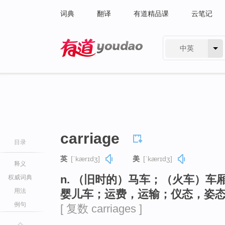
词典
翻译
有道精品课
云笔记
中英
有道 - 网易旗下搜索
carriage
目录
英
[ˈkærɪdʒ]
美
[ˈkærɪdʒ]
释义
n. （旧时的）马车；（火车）
权威词典
用法
婴儿车；运费，运输；仪态，姿
例句
[ 复数 carriages ]