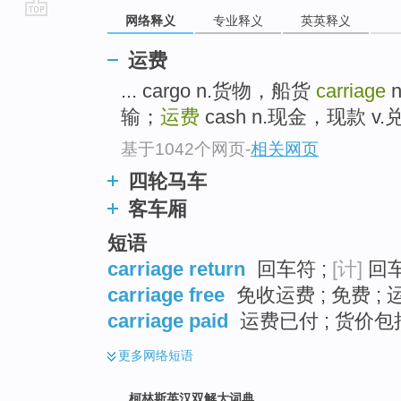
网络释义
专业释义
英英释义
go
top
运费
... cargo n.货物，船货
carriage
输；
运费
cash n.现金，现款 v.
基于1042个网页
-
相关网页
四轮马车
客车厢
短语
carriage return
回车符 ;
[计]
回车
carriage free
免收运费 ; 免费 ;
carriage paid
运费已付 ; 货价包括
更多
网络短语
柯林斯英汉双解大词典