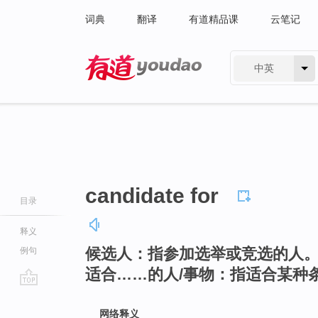
词典
翻译
有道精品课
云笔记
中英
有道 - 网易旗下搜索
candidate for
目录
释义
候选人：指参加选举或竞选的人
例句
适合……的人/事物：指适合某种
go
top
网络释义