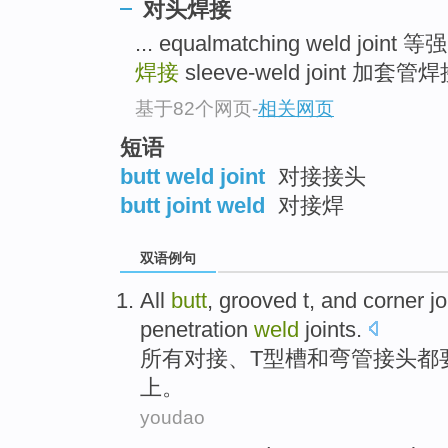
对头焊接
... equalmatching weld joi
焊接
sleeve-weld joint 加套管焊
基于82个网页
-
相关网页
短语
butt weld joint
对接接头
butt joint weld
对接焊
双语例句
All
butt
,
grooved
t,
and
corner
jo
penetration
weld
joints
.
所有
对接
、T型
槽
和
弯
管
接头
都
上。
youdao