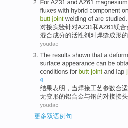
For AZ31
and
AZ61
magnesium 
fluxes
with hybrid
component
o
butt
joint
welding
of are
studied
.
对接
实验
针对
AZ31
和
AZ61
镁合
混合
成分
的
活性剂
对
焊缝
成形
的
youdao
The results
shown that
a deform
surface
appearance
can be
obt
conditions for
butt-
joint
and
lap
-
结果
表明
，当
焊接
工艺参数
合适
无变形
的
铝合金
与
钢的
对接
接头
youdao
更多双语例句