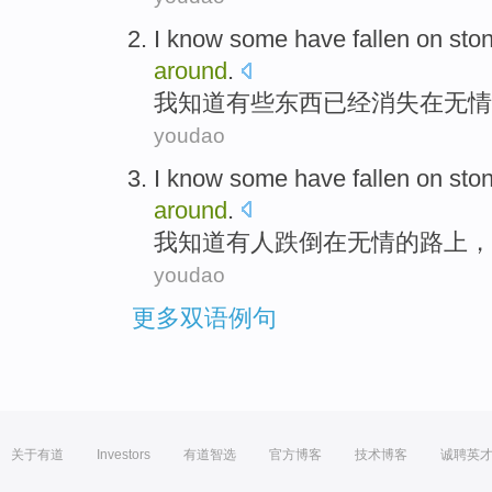
I
know
some
have
fallen
on
sto
around
.
我
知道
有些
东西
已经
消失
在
无情
youdao
I
know
some have
fallen
on
sto
around
.
我
知道
有人
跌倒
在
无情
的路上，
youdao
更多双语例句
关于有道
Investors
有道智选
官方博客
技术博客
诚聘英