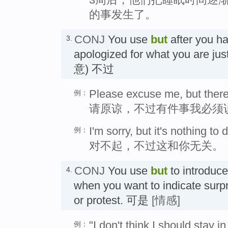
的事发生了。
CONJ
You use
but
after you h
3.
apologized for what you are ju
意) 不过
Please excuse me, but there
例：
请原谅，不过有件事我必须
I'm sorry, but it's nothing to 
例：
对不起，不过这和你无关。
CONJ
You use
but
to introduc
4.
when you want to indicate surpri
or protest. 可是
[情感]
"I don't think I should stay 
例：