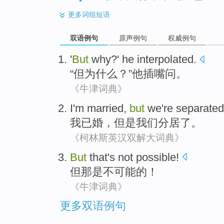
更多
词组短语
双语例句
原声例句
权威例句
'
But
why
?'
he
interpolated
.
“
但
为什么
？”
他
插嘴问
。
《牛津词典》
I'm
married
,
but
we
're separated
我
已婚
，
但是
我们
分居
了。
《柯林斯英汉双解大词典》
But
that
's
not
possible
!
但
那
是
不
可能的
！
《牛津词典》
更多双语例句