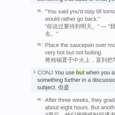
"You said you'd stay till tom
例：
would rather go back."
“你说过要待到明天。” — 
去。”
Place the saucepan over mode
例：
very hot but not boiling.
将炖锅置于中火上，直到把
CONJ
You use
but
when you ar
2.
something further in a discussi
subject. 但是
After three weeks, they grad
例：
about eight hours. But anoth
3周后，他们把睡眠时间逐