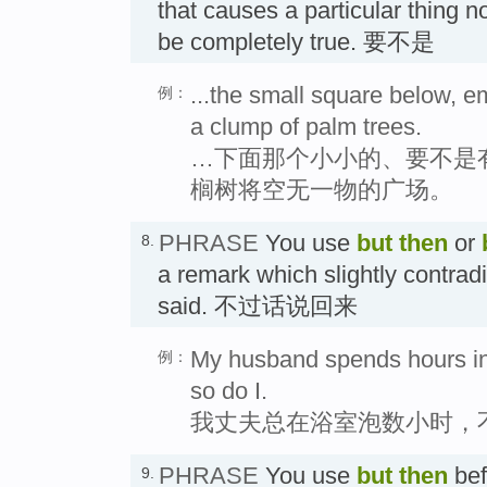
that causes a particular thing n
be completely true. 要不是
...the small square below, em
例：
a clump of palm trees.
…下面那个小小的、要不是
榈树将空无一物的广场。
PHRASE
You use
but then
or
8.
a remark which slightly contrad
said. 不过话说回来
My husband spends hours in
例：
so do I.
我丈夫总在浴室泡数小时，
PHRASE
You use
but then
bef
9.