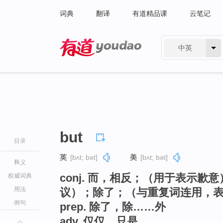
词典
翻译
有道精品课
云笔记
中英
有道 - 网易旗下搜索
but
目录
英
[bʌt; bət]
美
[bʌt; bət]
释义
conj. 而，相反；（用于表示
权威词典
用法
议）；除了；（与重复词连用，
例句
prep. 除了，除……外
adv. 仅仅，只是