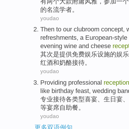
有两
个大款
附庸风雅，
参加
一个
的
名流学者
。
youdao
Then to our
clubroom
concept, 
refreshments
,
a European-style
evening wine
and
cheese
recep
其次是提供
免费
娱乐设施的
娱乐
红酒
和
奶酪
接待
。
youdao
Providing
professional
receptio
like
birthday
feast
,
wedding ban
专业
接待
各
类型
喜宴
、
生日
宴
、
等
宴席
自助餐
。
youdao
更多双语例句