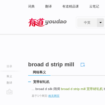
词典
翻译
有道精品课
云笔记
中英
有道 - 网易旗下搜索
broad d strip mill
目录
网络释义
释义
宽带材轧机
翻译
... broad d silk 阔绸
broad d strip mill
宽带材轧机
b
基于1个网页
-
相关网页
go
top