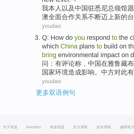
我
本人
以及
中国
驻
悉尼
总领馆愿
澳
全面
合作
关系不断迈上
新的
台
youdao
Q
:
How do
you
respond
to
the
c
which
China
plans
to
build
on
t
bring
environmental
impact
on
d
问
：有评论
称
，
中国
在
雅鲁藏布
国家
环境
造成影响
。中方对此有
youdao
更多双语例句
关于有道
Investors
有道智选
官方博客
技术博客
诚聘英