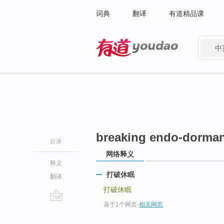
词典
翻译
有道精品课
中
有道 - 网易旗下搜索
breaking endo-dorma
目录
网络释义
释义
打破休眠
翻译
打破休眠
基于1个网页
-
相关网页
go
top