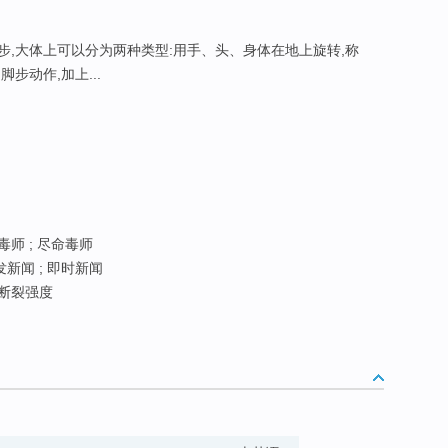
舞步,大体上可以分为两种类型:用手、头、身体在地上旋转,称
步动作,加上...
毒师 ; 尽命毒师
发新闻 ; 即时新闻
断裂强度