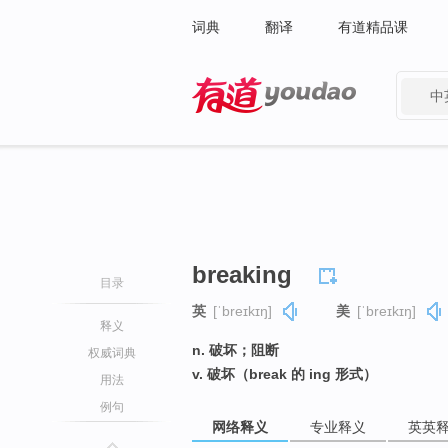
词典
翻译
有道精品课
中
有道 - 网易旗下搜索
breaking
目录
英
[ˈbreɪkɪŋ]
美
[ˈbreɪkɪŋ]
释义
n. 破坏；阻断
权威词典
v. 破坏（break 的 ing 形式）
用法
例句
网络释义
专业释义
英英