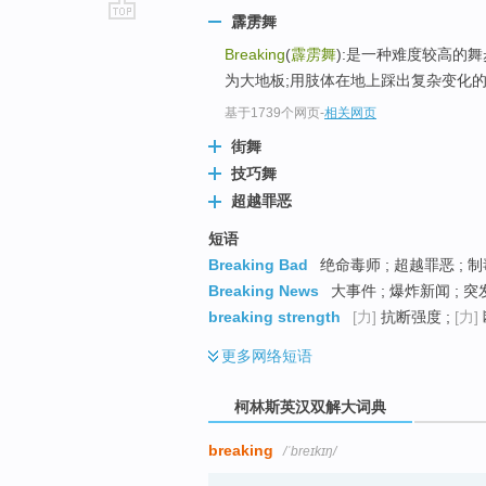
霹雳舞
go
Breaking
(
霹雳舞
):是一种难度较高的
top
为大地板;用肢体在地上踩出复杂变化的脚
基于1739个网页
-
相关网页
街舞
技巧舞
超越罪恶
短语
Breaking Bad
绝命毒师 ; 超越罪恶 ; 制
Breaking News
大事件 ; 爆炸新闻 ; 突
breaking strength
[力]
抗断强度 ;
[力]
更多
网络短语
柯林斯英汉双解大词典
breaking
/ˈbreɪkɪŋ/