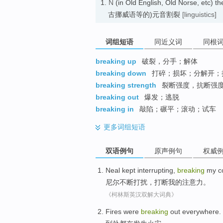
1.
N
(in Old English, Old Norse, etc)
古挪威语等的)元音割裂
[linguistics]
词组短语
同近义词
同根
breaking up
破裂，分手；解体
breaking down
打碎；损坏；分解开；
breaking strength
裂断强度，抗断强
breaking out
爆发；逃脱
breaking in
敲陷；碾平；滚动；试车
更多
词组短语
双语例句
原声例句
权威
Neal
kept
interrupting
,
breaking
my
c
尼尔
不断
打扰
，
打断
我
的
注意力
。
《柯林斯英汉双解大词典》
Fires
were
breaking
out
everywhere
.