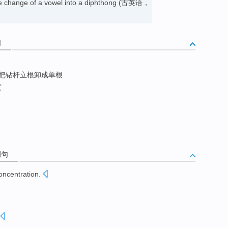
 the change of a vowel into a diphthong (古英语，
词
把钻杆立根卸成单根
度
例句
oncentration
.