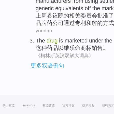
manufacturers from
using
settl
generic
equivalents
off
the
mark
上周
参议院
的相关
委员会
批准
了
品牌
药
公司
通过
专利
和解
的方式
youdao
The
drug
is
marketed
under the
这种
药品以维乐命商标
销售
。
《柯林斯英汉双解大词典》
更多双语例句
关于有道
Investors
有道智选
官方博客
技术博客
诚聘英