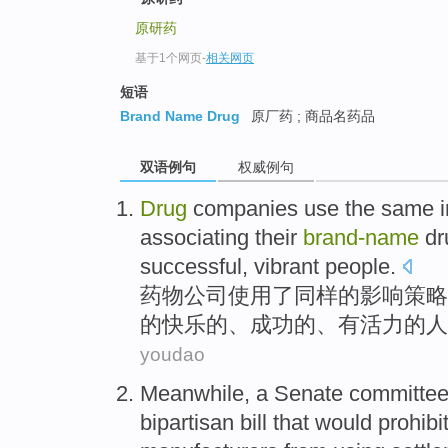
原研药
基于1个网页
-
相关网页
短语
Brand Name Drug
原厂药 ; 商品名药品
双语例句
权威例句
Drug
companies
use
the
same
associating
their
brand-name
d
successful
,
vibrant
people
.
药物
公司
使用
了
同样
的
影响
策略
的
快乐
的、
成功的
、
有活力
的
人
youdao
Meanwhile,
a
Senate
committe
bipartisan
bill
that
would prohibi