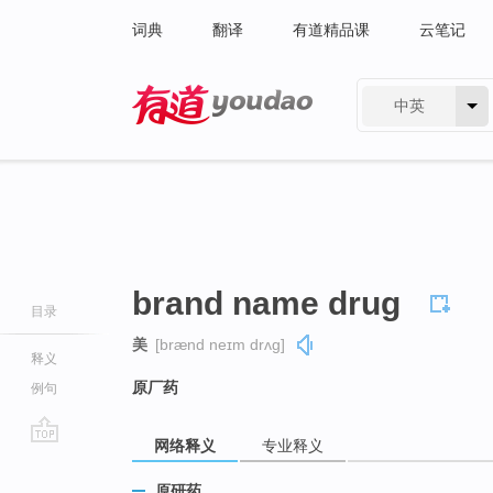
词典
翻译
有道精品课
云笔记
中英
有道 - 网易旗下搜索
brand name drug
目录
美
[brænd neɪm drʌɡ]
释义
原厂药
例句
网络释义
专业释义
go
top
原研药