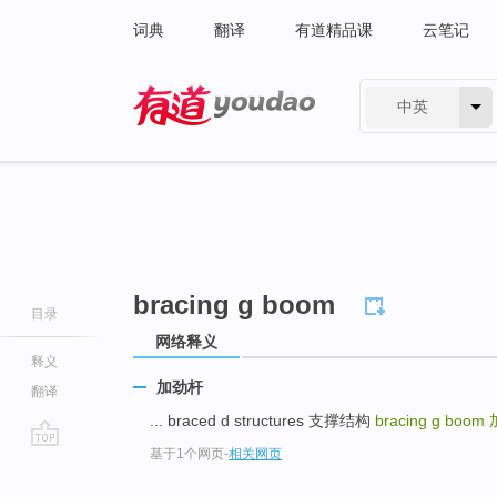
词典
翻译
有道精品课
云笔记
中英
有道 - 网易旗下搜索
bracing g boom
目录
网络释义
释义
加劲杆
翻译
... braced d structures 支撑结构
bracing g boom
基于1个网页
-
相关网页
go
top