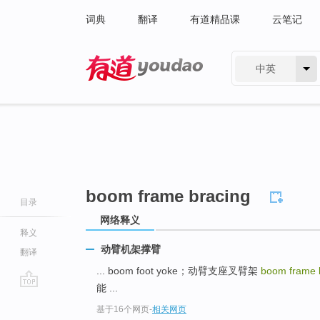
词典
翻译
有道精品课
云笔记
中英
有道 - 网易旗下搜索
boom frame bracing
目录
网络释义
释义
动臂机架撑臂
翻译
... boom foot yoke；动臂支座叉臂架
boom frame 
能 ...
go
基于16个网页
-
相关网页
top