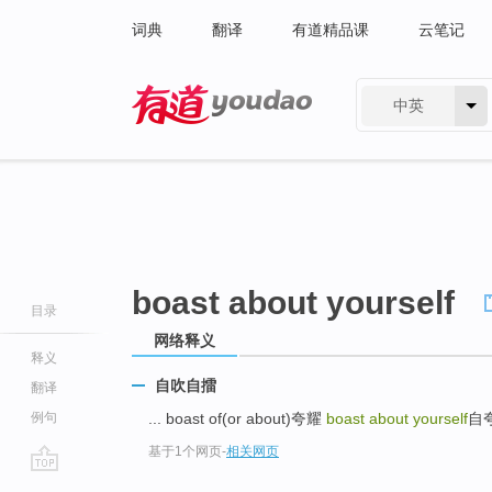
词典
翻译
有道精品课
云笔记
中英
有道 - 网易旗下搜索
boast about yourself
目录
网络释义
释义
自吹自擂
翻译
例句
... boast of(or about)夸耀
boast about yourself
自
基于1个网页
-
相关网页
go