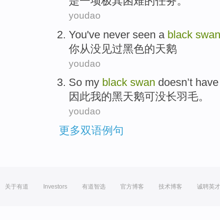
是
一项
极其
困难的任务。
youdao
You
've never
seen
a
black
swa
你
从没
见
过
黑色
的天鹅
youdao
So
my
black
swan
doesn’t
have
因此
我
的
黑
天鹅
可没
长
羽毛。
youdao
更多双语例句
关于有道
Investors
有道智选
官方博客
技术博客
诚聘英