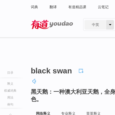
词典
翻译
有道精品课
云笔记
中英
有道 - 网易旗下搜索
black swan
目录
释义
黑天鹅：一种澳大利亚天鹅，全
权威词典
用法
色。
例句
网络释义
专业释义
英英释义