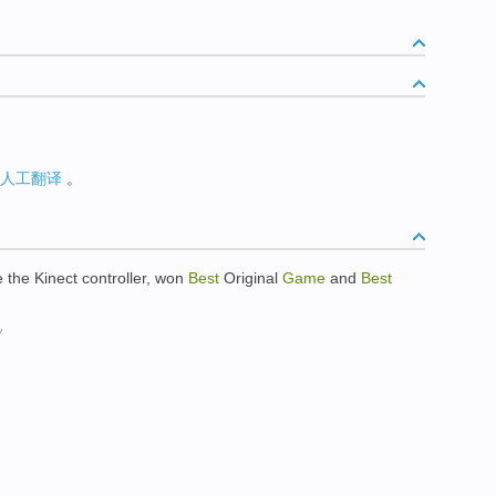
人工翻译
。
e the Kinect controller, won
Best
Original
Game
and
Best
w