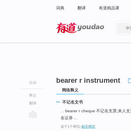
词典
翻译
有道精品课
中
有道 - 网易旗下搜索
bearer r instrument
目录
网络释义
释义
不记名文书
翻译
... bearer r cheque 不记名支票;来人
名证券 ...
go
基于1个网页
-
相关网页
top