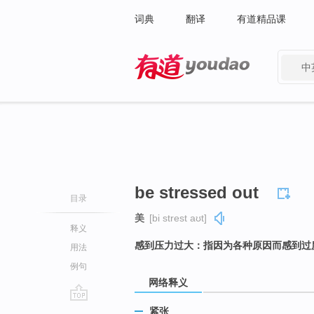
词典
翻译
有道精品课
中
有道 - 网易旗下搜索
be stressed out
目录
美
[bi strest aʊt]
释义
感到压力过大：指因为各种原因而感到过
用法
例句
网络释义
go
紧张