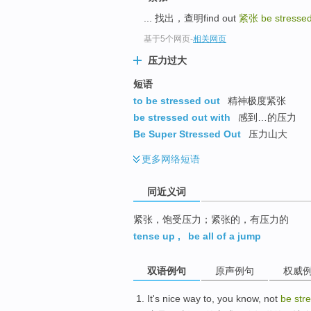
top
... 找出，查明find out
紧张
be stressed
基于5个网页
-
相关网页
压力过大
短语
to be stressed out
精神极度紧张
be stressed out with
感到…的压力
Be Super Stressed Out
压力山大
更多
网络短语
同近义词
紧张，饱受压力；紧张的，有压力的
tense up
,
be all of a jump
双语例句
原声例句
权威
It
's
nice
way
to
,
you
know
,
not
be
str