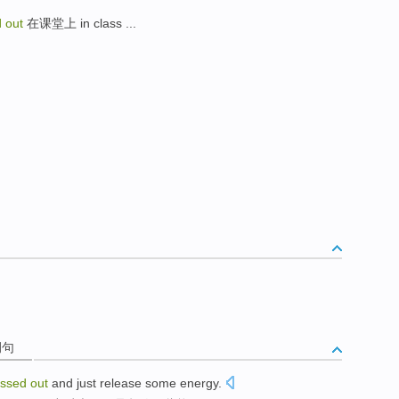
 out
在课堂上 in class ...
例句
essed
out
and
just
release
some
energy
.