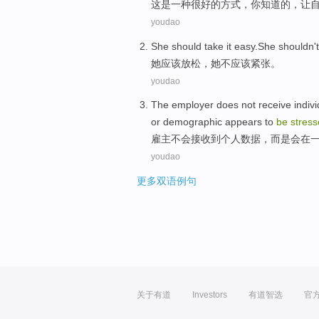
这
是
一种很好的
方式
，
你
知道
的，
让
youdao
She
should
take it easy.She
shouldn'
她
应该
放松
，她不应该紧张。
youdao
The employer
does not
receive
indiv
or
demographic appears to
be
stres
雇主
不会
接收到
个人
数据
，
而是
会
在
youdao
更多双语例句
关于有道
Investors
有道智选
官