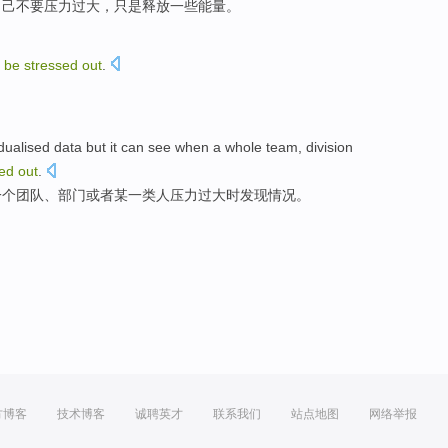
自己
不要
压力
过大，
只是
释放
一些
能量。
t
be
stressed
out
.
idualised
data
but it
can
see
when
a
whole team
,
division
sed
out
.
一个
团队
、
部门
或者
某一类人
压力过大时
发现
情况。
方博客
技术博客
诚聘英才
联系我们
站点地图
网络举报