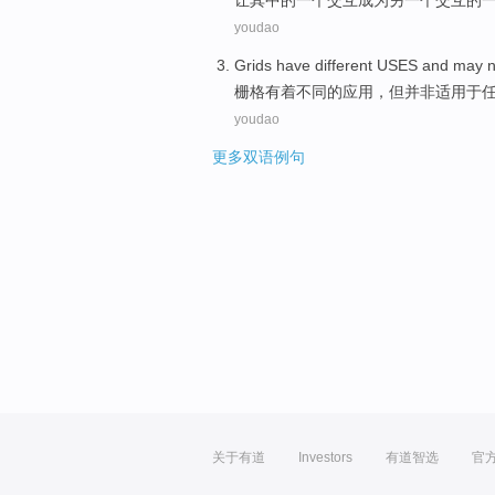
让其中
的
一
个
交互
成为
另一个交互的
youdao
Grids
have
different
USES
and
may n
栅格
有着
不同
的
应用
，但
并非
适用
于
youdao
更多双语例句
关于有道
Investors
有道智选
官