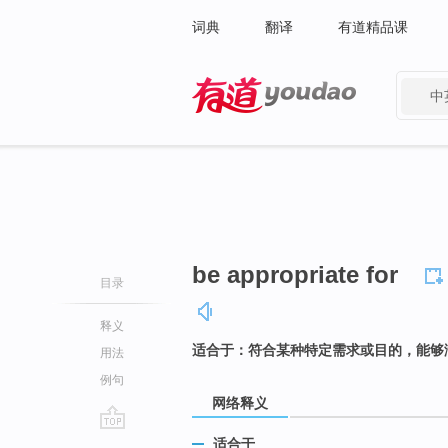
词典
翻译
有道精品课
中
有道 - 网易旗下搜索
be appropriate for
目录
释义
适合于：符合某种特定需求或目的，能够
用法
例句
网络释义
go
适合于