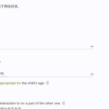
来源于网络辞典。
o
例句
ppropriate
for
the
child's
age
.
 interaction
to
be
a part
of
the
other
one.