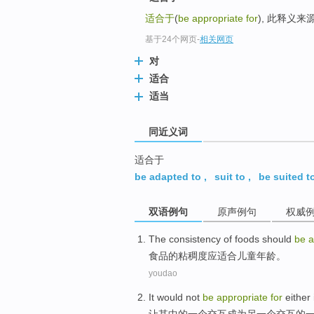
top
适合于
(
be appropriate for
), 此释义
基于24个网页
-
相关网页
对
适合
适当
同近义词
适合于
be adapted to
,
suit to
,
be suited t
双语例句
原声例句
权威
The
consistency
of
foods
should
be
a
食品
的
粘稠度
应
适合
儿童
年龄
。
youdao
It
would
not
be
appropriate
for
either