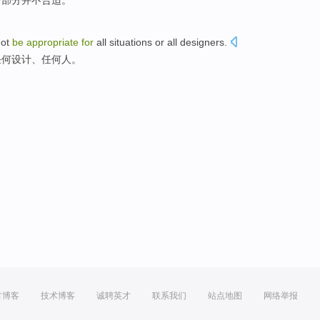
一部分
并不
合适
。
ot
be
appropriate
for
all situations
or
all designers
.
任何
设计、任何人。
方博客
技术博客
诚聘英才
联系我们
站点地图
网络举报