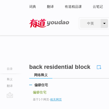
词典
翻译
有道精品课
云笔记
中英
有道 - 网易旗下搜索
back residential block
目录
网络释义
释义
偏僻住宅
翻译
偏僻住宅
基于1个网页
-
相关网页
go
top