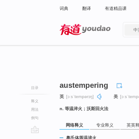
词典
翻译
有道精品课
中
有道 - 网易旗下搜索
austempering
目录
英
[ɔːsˈtempərɪŋ]
美
[ɔːsˈtemp
释义
n. 等温淬火；沃斯回火法
用法
例句
网络释义
专业释义
英英
go
奥氏体等温淬火