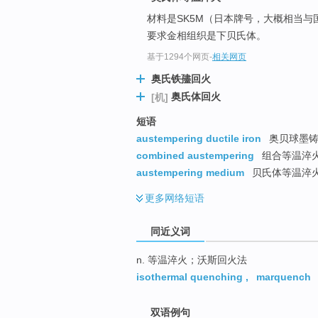
top
材料是SK5M（日本牌号，大概相当与
要求金相组织是下贝氏体。
基于1294个网页
-
相关网页
奥氏铁孻回火
奥氏体回火
[机]
短语
austempering ductile iron
奥贝球墨铸
combined austempering
组合等温淬
austempering medium
贝氏体等温淬
更多
网络短语
同近义词
n. 等温淬火；沃斯回火法
isothermal quenching
,
marquench
双语例句