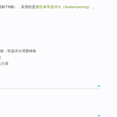
国标T8钢），采用的是
奥氏体等温淬火
（
Austempering
），
铁 ; 等温淬火球墨铸铁
火
火介质