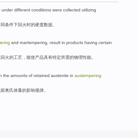
l
under
different
conditions
were
collected
utilizing
不同
条件下
回火时
的
硬度
数据
。
ering
and
martempering
, result in
products
having
certain
体回火的
工艺
，能使
产品
具有
特定
所需
的
物理
性能
。
n
the amounts
of
retained
austenite
in
austempering
残留
奥氏体量
的
影响
规律
。