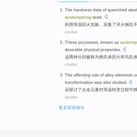
The
hardness
data
of
quenched
stee
austempering
tests
.
利用
等温
回火
实验
，
采集了
淬火
钢
在
youdao
These
processes
,
known as
austemp
desirable
physical
properties
.
这
两种分别
被
称为奥氏体
回火
和
马氏
youdao
The
affecting
rule
of
alloy
elements
o
transformation
was
also
studied
.
还
探讨
了
合金
元素
对
等温
转变
过程
中
youdao
更多双语例句