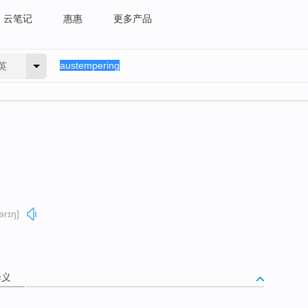
云笔记
惠惠
更多产品
英
ərɪŋ]
释义