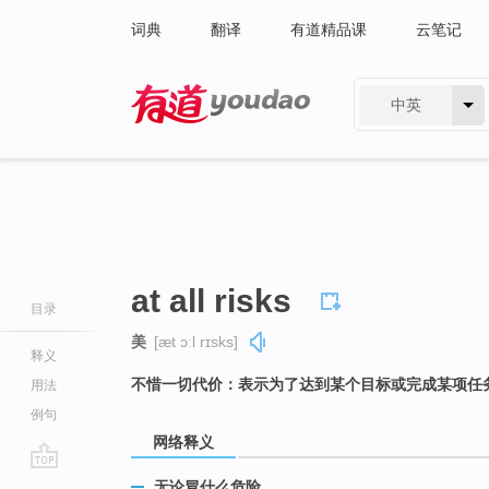
词典
翻译
有道精品课
云笔记
中英
有道 - 网易旗下搜索
at all risks
目录
美
[æt ɔːl rɪsks]
释义
不惜一切代价：表示为了达到某个目标或完成某项任
用法
例句
网络释义
go
无论冒什么危险