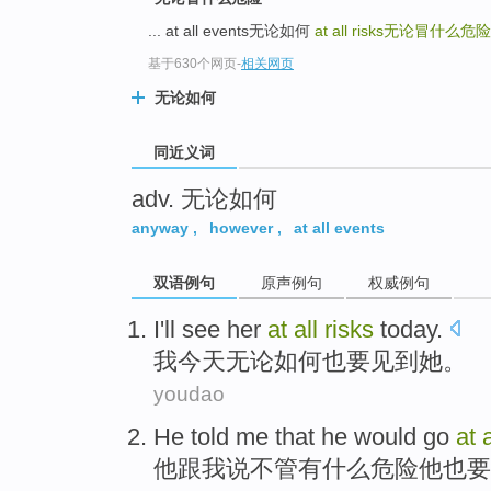
top
... at all events无论如何
at all risks
无论冒什么危险
基于630个网页
-
相关网页
无论如何
同近义词
adv. 无论如何
anyway
,
however
,
at all events
双语例句
原声例句
权威例句
I
'll
see
her
at
all
risks
today
.
我
今天
无论
如何
也要
见到
她
。
youdao
He
told
me
that
he
would
go
at
他
跟
我
说
不管
有什么危险他
也要