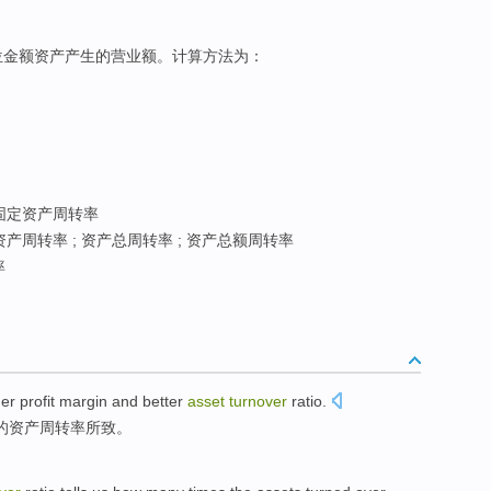
单位金额资产产生的营业额。计算方法为：
 固定资产周转率
资产周转率 ; 资产总周转率 ; 资产总额周转率
率
her
profit
margin
and
better
asset
turnover
ratio
.
的
资产
周转率
所致。