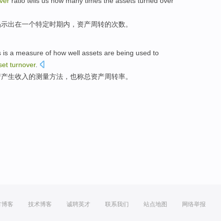
ver
ratio
tells us
how many times
the
assets
turned over
揭示
出
在
一个
特定
时期内，
资产
周转的
次数
。
s is
a
measure
of
how
well assets are being
used
to
set
turnover
.
产
产生
收入
的
测量方法
，
也
称
总
资产
周转率
。
方博客
技术博客
诚聘英才
联系我们
站点地图
网络举报