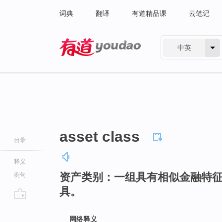
词典
翻译
有道精品课
云笔记
中英
有道 - 网易旗下搜索
asset class
目录
释义
资产类别：一组具有相似金融特
例句
具。
go
top
网络释义