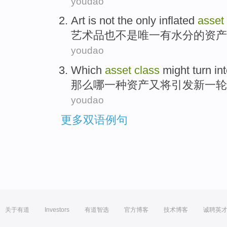
youdao
Art
is
not
the only
inflated
asset
艺术品
也
不是
唯一
有水分
的
资产
youdao
Which
asset
class
might
turn in
那么哪一种
资产
又将引发
新一轮
youdao
更多双语例句
关于有道
Investors
有道智选
官方博客
技术博客
诚聘英