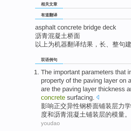
相关文章
top
有道翻译
asphalt concrete bridge deck
沥青混凝土桥面
以上为机器翻译结果，长、整句
双语例句
The
important
parameters
that
i
property
of
the
paving
layer
on a
are the
paving
layer
thickness 
concrete
surfacing.
影响
正交
异性
钢
桥面
铺装
层
力学
度
和
沥青混凝土铺装层的
模量
。
youdao