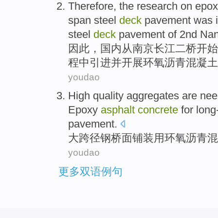
Therefore
, the
research
on
epox
span
steel
deck
pavement
was
steel
deck
pavement
of
2nd
Nan
因此
，
国内
从
南京
长江
二
桥
开始
程中
引进
并开展
环氧
沥青
混凝土
youdao
High quality
aggregates
are
nee
Epoxy
asphalt
concrete
for
long
pavement.
大跨径
钢
桥面
铺装用
环氧
沥青
混
youdao
更多双语例句