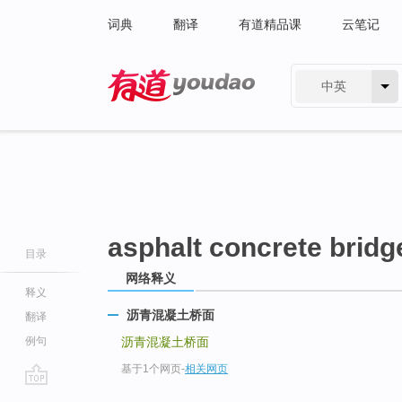
词典
翻译
有道精品课
云笔记
中英
有道 - 网易旗下搜索
asphalt concrete bridg
目录
网络释义
释义
沥青混凝土桥面
翻译
例句
沥青混凝土桥面
基于1个网页
-
相关网页
go