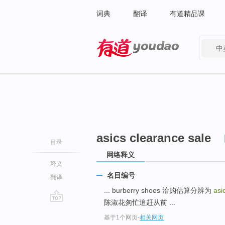
词典
翻译
有道精品课
中
有道 - 网易旗下搜索
asics clearance sale
目录
网络释义
释义
名目编号
翻译
... burberry shoes 洽购估算分辨为
asi
陈淑花匆忙追赶从前 ...
go
基于1个网页
-
相关网页
top