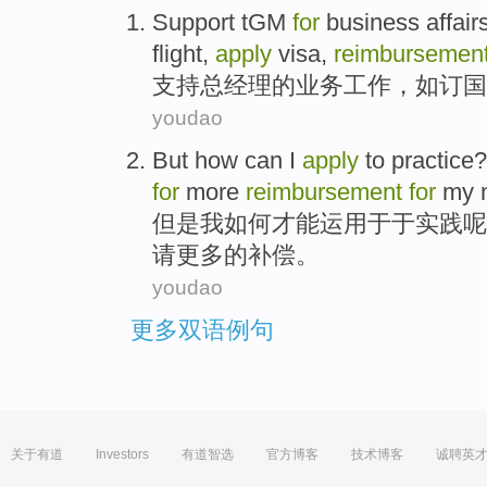
Support
tGM
for
business
affair
flight
,
apply
visa
,
reimbursemen
支持
总经理
的
业务
工作
，
如
订
国
youdao
But
how
can
I
apply
to
practice
for
more
reimbursement
for
my
但是
我
如何
才能
运用
于于
实践
呢
请
更多
的
补偿
。
youdao
更多双语例句
关于有道
Investors
有道智选
官方博客
技术博客
诚聘英