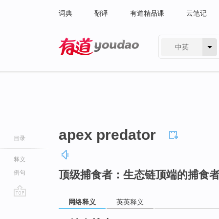
词典
翻译
有道精品课
云笔记
中英
有道 - 网易旗下搜索
apex predator
目录
释义
顶级捕食者：生态链顶端的捕食
例句
网络释义
英英释义
go
top