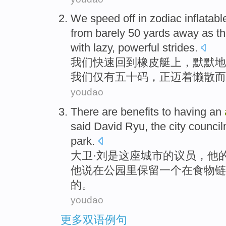
We
speed
off
in
zodiac
inflatabl
from
barely
50
yards
away
as
t
with
lazy
,
powerful
strides
.
我们
快速
回到
橡皮艇
上，
默默地
我们仅有
五十
码
，正
迈
着
懒散
而
youdao
There
are
benefits
to having
an
said
David
Ryu
, the
city
counci
park.
大卫·
刘
是
这座城市
的
议员
，
他
他
说
在
公园
里
保留
一个
在食物链
的。
youdao
更多双语例句