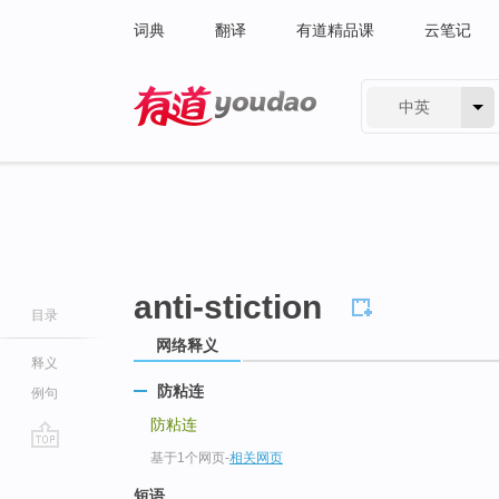
词典
翻译
有道精品课
云笔记
中英
有道 - 网易旗下搜索
anti-stiction
目录
网络释义
释义
防粘连
例句
防粘连
基于1个网页
-
相关网页
go
top
短语