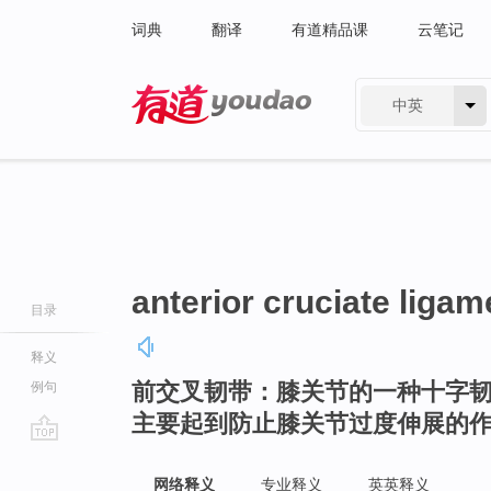
词典
翻译
有道精品课
云笔记
中英
有道 - 网易旗下搜索
anterior cruciate ligam
目录
释义
前交叉韧带：膝关节的一种十字
例句
主要起到防止膝关节过度伸展的
go
top
网络释义
专业释义
英英释义