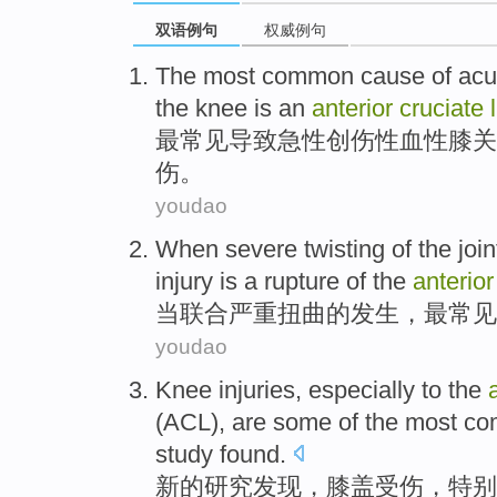
双语例句
权威例句
The most
common
cause
of
acu
the
knee
is
an
anterior
cruciate
最
常见
导致
急性
创伤
性
血性
膝关
伤。
youdao
When
severe
twisting
of
the
join
injury
is
a
rupture
of the
anterio
当
联合
严重
扭曲
的
发生
，
最
常见
youdao
Knee
injuries
,
especially
to the
(
ACL
),
are
some of
the most
co
study
found
.
新的
研究
发现
，
膝盖
受伤
，
特别