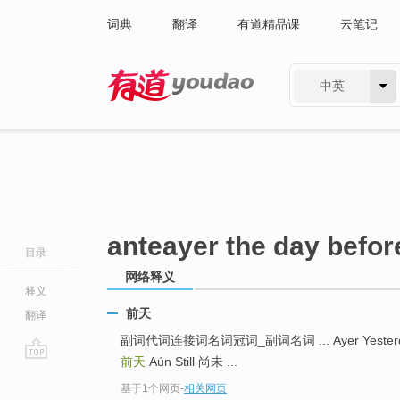
词典
翻译
有道精品课
云笔记
中英
有道 - 网易旗下搜索
anteayer the day befor
目录
网络释义
释义
前天
翻译
副词代词连接词名词冠词_副词名词 ... Ayer Yester
前天
Aún Still 尚未 ...
go
基于1个网页
-
相关网页
top