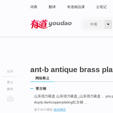
词典
翻译
有道精品课
云笔记
中英
有道 - 网易旗下搜索
ant-b antique brass pla
目录
网络释义
释义
青古铜
翻译
山东强力吸盘 山东强力吸盘_山东强力吸盘 ... p/a:print印色
dcp/p:darkcopperplating红古铜 ...
go
基于44个网页
-
相关网页
top