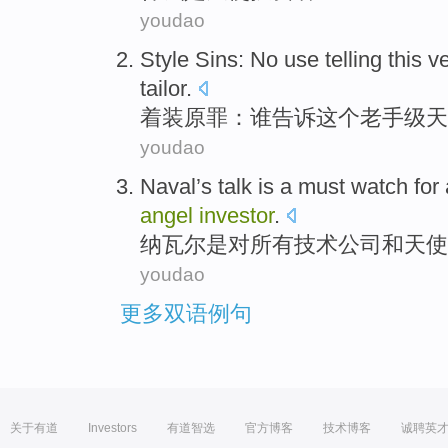
youdao
Style
Sins
:
No
use
telling
this
v
tailor
.
着装
原罪
：
谁
告诉
这个
老手级
天
youdao
Naval’s talk
is
a must
watch
for
angel
investor
.
纳瓦尔
是
对
所有
技术
公司
和
天使
youdao
更多双语例句
关于有道
Investors
有道智选
官方博客
技术博客
诚聘英