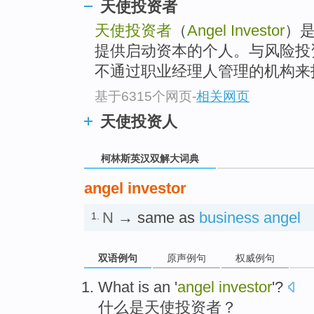
go
天使投资者
top
天使投资者
（
Angel Investor
）
提供启动资本的个人。与风险投
不通过职业经理人管理的机构来投
基于6315个网页
-
相关网页
天使投资人
柯林斯英汉双解大词典
angel investor
N
→ same as
business angel
1.
双语例句
原声例句
权威例句
What
is
an '
angel
investor
'
?
什么
是
天使
投资者
？