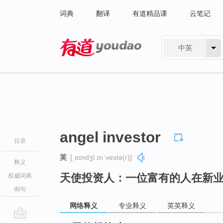
词典
翻译
有道精品课
云笔记
中英
有道 - 网易旗下搜索
angel investor
目录
英
[ˌeɪndʒl ɪnˈvestə(r)]
释义
天使投资人：一位富有的人在新
权威词典
例句
网络释义
专业释义
英英释义