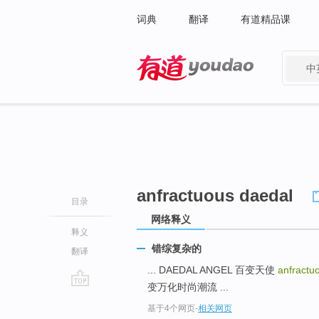
词典
翻译
有道精品课
中
有道 - 网易旗下搜索
anfractuous daedal
目录
网络释义
释义
错综复杂的
翻译
... DAEDAL ANGEL 百变天使
anfractu
变万化时尚潮流 ...
go
基于4个网页
-
相关网页
top